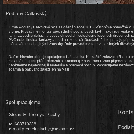
Podlahy Čalkovský
Firma Podlahy Čalkovský byla založená v roce 2010. Působíme převážně v Ji
v Brně. Provádíme montáž všech druhů podlahových krytin jako jsou veškeré
laminátových a dalších plovoucích podlah, celoplošně lepených dřevěných pa
PVC nebo linolea, korkových podlah, koberců. Součástí těchto prací je přípr
stěrkováním nebo jinými způsoby. Dále provádíme renovace starých dřevěný
Naším hlavním cílem je spokojenost zákazníka. Ke každé zakázce přistupuje
maximálně splnit přání zákazníka. Kontaktujte nás - rádi k Vám přijedeme, n
nabídneme nejvhodnější materiály a pracovní postup. Vypracujeme nezávaz
zdarma a pak uz to záleží jen na Vás!
Spolupracujeme
Konta
Stolařství Přemysl Plachý
tel:608710338
Podlah
e-mail:premek.plachy@seznam.cz