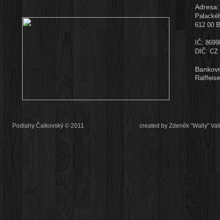
Adresa:
Palackéh
612 00 B
IČ: 869
DIČ: CZ
Bankovn
Raiffeis
Podlahy Čalkovský © 2011
created by Zdeněk "Wally" Val